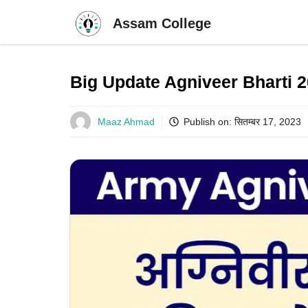
Skip
Assam College
to
content
Big Update Agniveer Bharti 2023: अ
Maaz Ahmad
Publish on:
सितम्बर 17, 2023